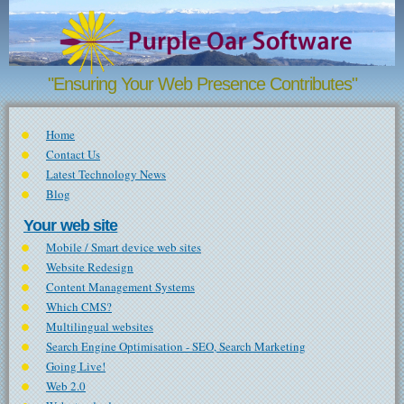
Skip to main content
"Ensuring Your Web Presence Contributes"
Home
Contact Us
Latest Technology News
Blog
Your web site
Mobile / Smart device web sites
Website Redesign
Content Management Systems
Which CMS?
Multilingual websites
Search Engine Optimisation - SEO, Search Marketing
Going Live!
Web 2.0