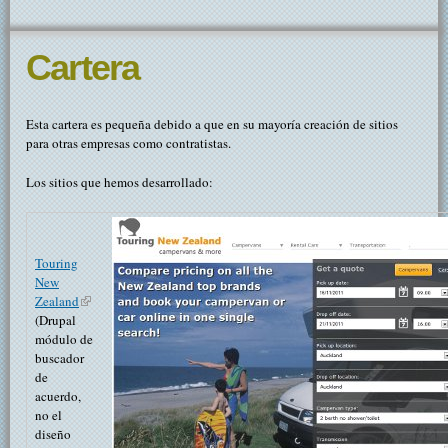
Cartera
Esta cartera es pequeña debido a que en su mayoría creación de sitios
para otras empresas como contratistas.
Los sitios que hemos desarrollado:
Touring
New
Zealand
(link is external)
(Drupal
módulo de
buscador
de
acuerdo,
no el
diseño