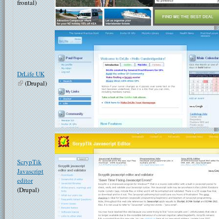
frontal)
DrLife UK
(link is external)
(Drupal)
ScrypTik
Javascript
editor
(Drupal)