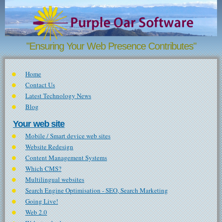
Skip to main content
"Ensuring Your Web Presence Contributes"
Home
Contact Us
Latest Technology News
Blog
Your web site
Mobile / Smart device web sites
Website Redesign
Content Management Systems
Which CMS?
Multilingual websites
Search Engine Optimisation - SEO, Search Marketing
Going Live!
Web 2.0