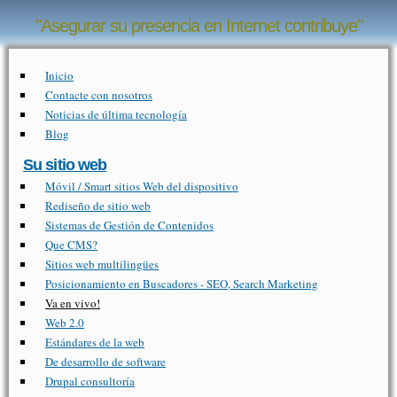
Pasar al contenido principal
"Asegurar su presencia en Internet contribuye"
Inicio
Contacte con nosotros
Noticias de última tecnología
Blog
Su sitio web
Móvil / Smart sitios Web del dispositivo
Rediseño de sitio web
Sistemas de Gestión de Contenidos
Que CMS?
Sitios web multilingües
Posicionamiento en Buscadores - SEO, Search Marketing
Va en vivo!
Web 2.0
Estándares de la web
De desarrollo de software
Drupal consultoría