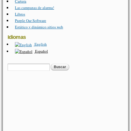
Cartera
Las campanas de alarma!
Libros
Purple Oar Software
Estático v dinámico sitios web
Idiomas
English
Español
Buscar
Formulario de búsqueda